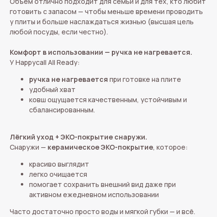
Объём отлично подходит для семьи и для тех, кто любит
готовить с запасом — чтобы меньше времени проводить
у плиты и больше наслаждаться жизнью (высшая цель
любой посуды, если честно).
Комфорт в использовании — ручка не нагревается.
У Happycall All Ready:
ручка не нагревается
при готовке на плите
удобный хват
ковш ощущается качественным, устойчивым и
сбалансированным.
Лёгкий уход + ЭКО-покрытие снаружи.
Снаружи —
керамическое ЭКО-покрытие
, которое:
красиво выглядит
легко очищается
помогает сохранить внешний вид даже при
активном ежедневном использовании
Часто достаточно просто воды и мягкой губки — и всё.