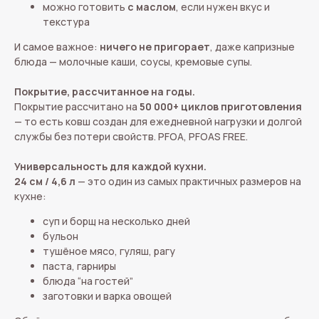
можно готовить
с маслом
, если нужен вкус и
текстура
И самое важное:
ничего не пригорает
, даже капризные
блюда — молочные каши, соусы, кремовые супы.
Покрытие, рассчитанное на годы.
Покрытие рассчитано на
50 000+ циклов приготовления
— то есть ковш создан для ежедневной нагрузки и долгой
службы без потери свойств. PFOA, PFOAS FREE.
Универсальность для каждой кухни.
24 см / 4,6 л
— это один из самых практичных размеров на
кухне:
суп и борщ на несколько дней
бульон
тушёное мясо, гуляш, рагу
паста, гарниры
блюда “на гостей”
заготовки и варка овощей