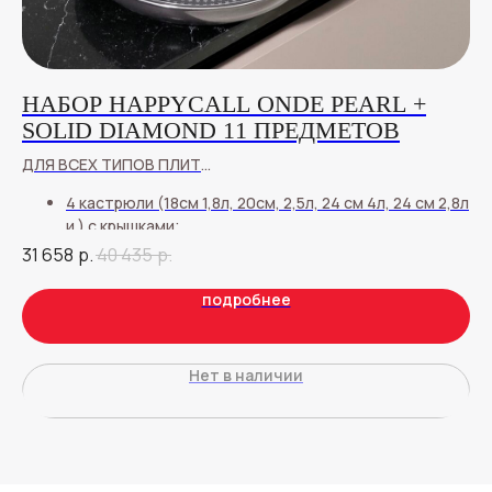
НАБОР HAPPYCALL ONDE PEARL +
Н
SOLID DIAMOND 11 ПРЕДМЕТОВ
R
ДЛЯ ВСЕХ ТИПОВ ПЛИТ
Ск
Ка
27
4 кастрюли (18см 1,8л, 20см, 2,5л, 24 см 4л, 24 см 2,8л
Со
и ) с крышками;
Ко
сковорода 24см;
31 658
р.
40 435
р.
Ка
прихватки
подробнее
Нет в наличии