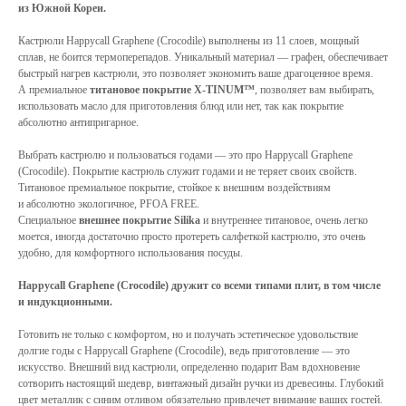
из Южной Кореи.
Кастрюли Happycall Graphene (Crocodile) выполнены из 11 слоев, мощный
сплав, не боится термоперепадов. Уникальный материал — графен, обеспечивает
быстрый нагрев кастрюли, это позволяет экономить ваше драгоценное время.
А премиальное
титановое покрытие X-TINUM™
, позволяет вам выбирать,
использовать масло для приготовления блюд или нет, так как покрытие
абсолютно антипригарное.
Выбрать кастрюлю и пользоваться годами — это про Happycall Graphene
(Crocodile). Покрытие кастрюль служит годами и не теряет своих свойств.
Титановое премиальное покрытие, стойкое к внешним воздействиям
и абсолютно экологичное, PFOA FREE.
Специальное
внешнее покрытие Silika
и внутреннее титановое, очень легко
моется, иногда достаточно просто протереть салфеткой кастрюлю, это очень
удобно, для комфортного использования посуды.
Happycall Graphene (Crocodile) дружит со всеми типами плит, в том числе
и индукционными.
Готовить не только с комфортом, но и получать эстетическое удовольствие
долгие годы с Happycall Graphene (Crocodile), ведь приготовление — это
искусство. Внешний вид кастрюли, определенно подарит Вам вдохновение
сотворить настоящий шедевр, винтажный дизайн ручки из древесины. Глубокий
цвет металлик с синим отливом обязательно привлечет внимание ваших гостей.