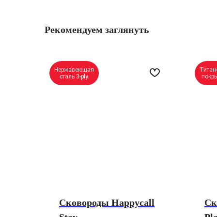
Рекомендуем заглянуть
Нержавеющая
Титан
сталь 3-ply.
покр
Сковороды Happycall
Ск