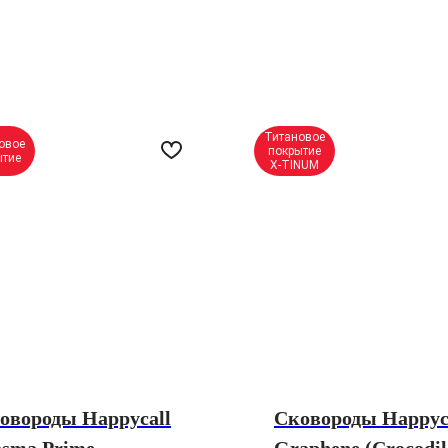
Титановое
овое
покрытие
ытие
X-TINUM
овороды Happycall
Сковороды Happyc