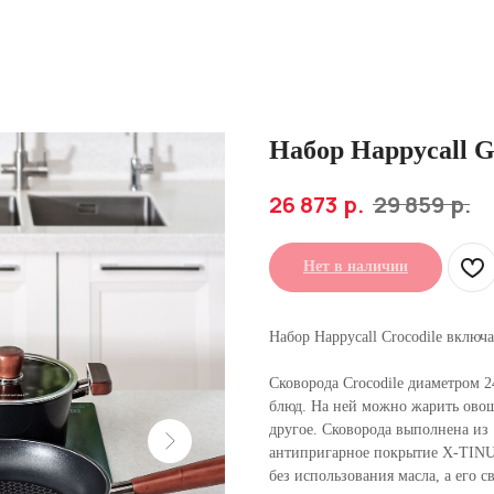
Набор Happycall G
р.
р.
26 873
29 859
Нет в наличии
Набор Happycall Crocodile включа
Сковорода Crocodile диаметром 
блюд. На ней можно жарить овощ
другое. Сковорода выполнена из 
антипригарное покрытие X-TINU
без использования масла, а его 