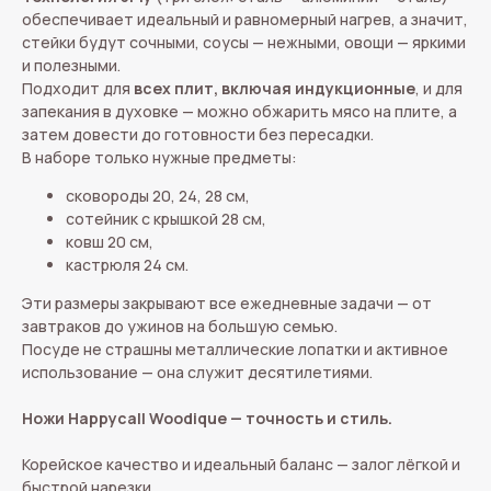
обеспечивает идеальный и равномерный нагрев, а значит,
стейки будут сочными, соусы — нежными, овощи — яркими
и полезными.
Подходит для
всех плит, включая индукционные
, и для
запекания в духовке — можно обжарить мясо на плите, а
затем довести до готовности без пересадки.
В наборе только нужные предметы:
сковороды 20, 24, 28 см,
сотейник с крышкой 28 см,
ковш 20 см,
кастрюля 24 см.
Эти размеры закрывают все ежедневные задачи — от
завтраков до ужинов на большую семью.
Посуде не страшны металлические лопатки и активное
использование — она служит десятилетиями.
Ножи Happycall Woodique — точность и стиль.
Корейское качество и идеальный баланс — залог лёгкой и
быстрой нарезки.