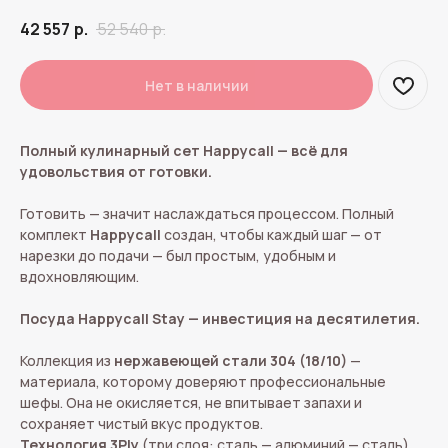
42 557
р.
52 540
р.
Нет в наличии
Полный кулинарный сет Happycall — всё для
удовольствия от готовки.
Готовить — значит наслаждаться процессом. Полный
комплект
Happycall
создан, чтобы каждый шаг — от
нарезки до подачи — был простым, удобным и
вдохновляющим.
Посуда Happycall Stay — инвестиция на десятилетия.
Коллекция из
нержавеющей стали 304 (18/10)
—
материала, которому доверяют профессиональные
шефы. Она не окисляется, не впитывает запахи и
сохраняет чистый вкус продуктов.
Технология 3Ply
(три слоя: сталь — алюминий — сталь)