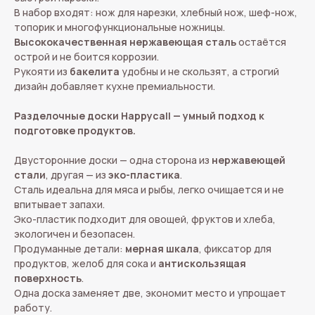
В набор входят: нож для нарезки, хлебный нож, шеф-нож,
топорик и многофункциональные ножницы.
Высококачественная нержавеющая сталь
остаётся
острой и не боится коррозии.
Рукояти из
бакелита
удобны и не скользят, а строгий
дизайн добавляет кухне премиальности.
Разделочные доски Happycall — умный подход к
подготовке продуктов.
Двусторонние доски — одна сторона из
нержавеющей
стали
, другая — из
эко-пластика
.
Сталь идеальна для мяса и рыбы, легко очищается и не
впитывает запахи.
Эко-пластик подходит для овощей, фруктов и хлеба,
экологичен и безопасен.
Продуманные детали:
мерная шкала
, фиксатор для
продуктов, желоб для сока и
антискользящая
поверхность
.
Одна доска заменяет две, экономит место и упрощает
работу.