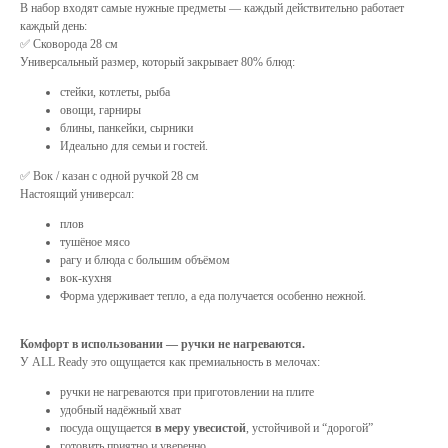
В набор входят самые нужные предметы — каждый действительно работает
каждый день:
✅ Сковорода 28 см
Универсальный размер, который закрывает 80% блюд:
стейки, котлеты, рыба
овощи, гарниры
блины, панкейки, сырники
Идеально для семьи и гостей.
✅ Вок / казан с одной ручкой 28 см
Настоящий универсал:
плов
тушёное мясо
рагу и блюда с большим объёмом
вок-кухня
Форма удерживает тепло, а еда получается особенно нежной.
Комфорт в использовании — ручки не нагреваются.
У ALL Ready это ощущается как премиальность в мелочах:
ручки не нагреваются при приготовлении на плите
удобный надёжный хват
посуда ощущается
в меру увесистой
, устойчивой и “дорогой”
готовить приятно и уверенно