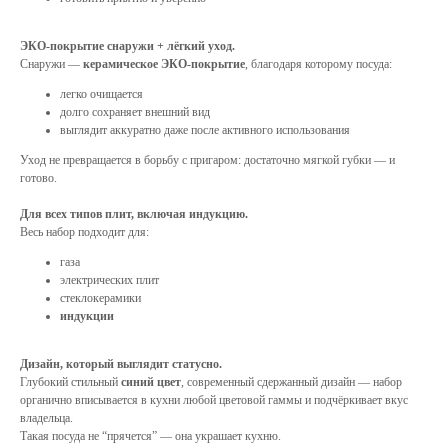
ЭКО-покрытие снаружи + лёгкий уход.
Снаружи —
керамическое ЭКО-покрытие
, благодаря которому посуда:
легко очищается
долго сохраняет внешний вид
выглядит аккуратно даже после активного использования
Уход не превращается в борьбу с пригаром: достаточно мягкой губки — и
готово.
Для всех типов плит, включая индукцию.
Весь набор подходит для:
газа
электрических плит
стеклокерамики
индукции
Дизайн, который выглядит статусно.
Глубокий стильный
синий цвет
, современный сдержанный дизайн — набор
органично вписывается в кухни любой цветовой гаммы и подчёркивает вкус
владельца.
Такая посуда не “прячется” — она украшает кухню.