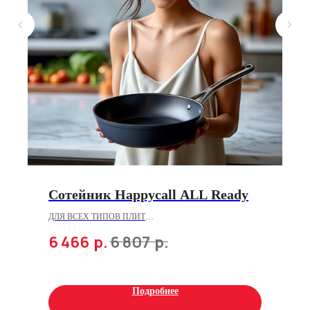
Сотейник Happycall ALL Ready
ДЛЯ ВСЕХ ТИПОВ ПЛИТ
6 466
р.
6 807
р.
28см
Подробнее