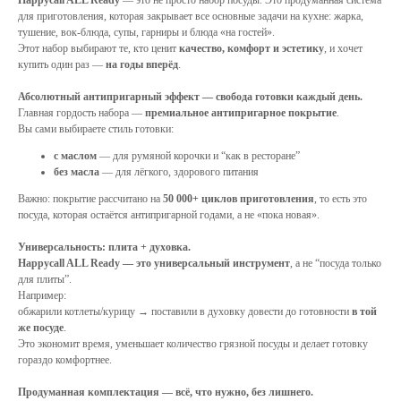
Happycall ALL Ready
— это не просто набор посуды. Это продуманная система
для приготовления, которая закрывает все основные задачи на кухне: жарка,
тушение, вок-блюда, супы, гарниры и блюда «на гостей».
Этот набор выбирают те, кто ценит
качество, комфорт и эстетику
, и хочет
купить один раз —
на годы вперёд
.
Абсолютный антипригарный эффект — свобода готовки каждый день.
Главная гордость набора —
премиальное антипригарное покрытие
.
Вы сами выбираете стиль готовки:
с маслом
— для румяной корочки и “как в ресторане”
без масла
— для лёгкого, здорового питания
Важно: покрытие рассчитано на
50 000+ циклов приготовления
, то есть это
посуда, которая остаётся антипригарной годами, а не «пока новая».
Универсальность: плита + духовка.
Happycall ALL Ready — это универсальный инструмент
, а не “посуда только
для плиты”.
Например:
обжарили котлеты/курицу → поставили в духовку довести до готовности
в той
же посуде
.
Это экономит время, уменьшает количество грязной посуды и делает готовку
гораздо комфортнее.
Продуманная комплектация — всё, что нужно, без лишнего.