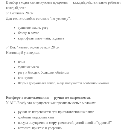
В набор входят самые нужные предметы — каждый действительно работает
каждый день:
✅ Сотейник 28 см
Для тех, кто любит готовить “по-умному”:
тушение, паста, рагу
блюда в соусе
картофель, плов-лайт, подлива
✅ Вок / казан с одной ручкой 28 см
Настоящий универсал:
плов
тушёное мясо
рагу и блюда с большим объёмом
вок-кухня
Форма удерживает тепло, а еда получается особенно нежной.
Комфорт в использовании — ручки не нагреваются.
У ALL Ready это ощущается как премиальность в мелочах:
ручки не нагреваются при приготовлении на плите
удобный надёжный хват
посуда ощущается
в меру увесистой
, устойчивой и “дорогой”
готовить приятно и уверенно