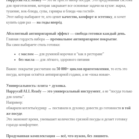
Happycall ALL Ready
— это не просто набор посуды. Это продуманная система
для приготовления, которая закрывает все основные задачи на кухне: жарка,
тушение, вок-блюда, супы, гарниры и блюда «на гостей».
Этот набор выбирают те, кто ценит
качество, комфорт и эстетику
, и хочет
купить один раз —
на годы вперёд
.
Абсолютный антипригарный эффект — свобода готовки каждый день.
Главная гордость набора —
премиальное антипригарное покрытие
.
Вы сами выбираете стиль готовки:
с маслом
— для румяной корочки и “как в ресторане”
без масла
— для лёгкого, здорового питания
Важно: покрытие рассчитано на
50 000+ циклов приготовления
, то есть это
посуда, которая остаётся антипригарной годами, а не «пока новая».
Универсальность: плита + духовка.
Happycall ALL Ready — это универсальный инструмент
, а не “посуда только
для плиты”.
Например:
обжарили котлеты/курицу → поставили в духовку довести до готовности
в той
же посуде
.
Это экономит время, уменьшает количество грязной посуды и делает готовку
гораздо комфортнее.
Продуманная комплектация — всё, что нужно, без лишнего.