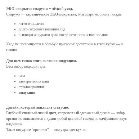
ЭКО-покрытие снаружи + лёгкий уход.
Снаружи —
керамическое ЭКО-покрытие
, благодаря которому посуда:
легко очищается
долго сохраняет внешний вид
выглядит аккуратно даже после активного использования
Уход не превращается в борьбу с пригаром: достаточно мягкой губки — и
готово.
Для всех типов плит, включая индукцию.
Весь набор подходит для:
газа
электрических плит
стеклокерамики
индукции
Дизайн, который выглядит статусно.
Глубокий стильный
синий цвет
, современный сдержанный дизайн — набор
органично вписывается в кухни любой цветовой гаммы и подчёркивает вкус
владельца.
Такая посуда не “прячется” — она украшает кухню.