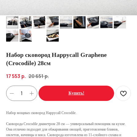
Набор сковород Happycall Graphene
(Crocodile) 28см
17 553
р.
20 651
р.
Купить!
Набор мощных сковород Happycall Crocodile.
Сковорода Crocodile диаметром 28 см — универсальный помощник на кухне.
Она отлично подходит для обжаривания овощей, приготовления блинов,
омлетов, яичницы и мяса. Сковорода изготовлена из 11-слойного сплава и