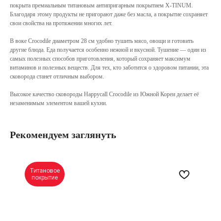
покрыта премиальным титановым антипригарным покрытием X-TINUM.
Благодаря этому продукты не пригорают даже без масла, а покрытие сохраняет
свои свойства на протяжении многих лет.
В воке Crocodile диаметром 28 см удобно тушить мясо, овощи и готовить
другие блюда. Еда получается особенно нежной и вкусной. Тушение — один из
самых полезных способов приготовления, который сохраняет максимум
витаминов и полезных веществ. Для тех, кто заботится о здоровом питании, эта
сковорода станет отличным выбором.
Высокое качество сковороды Happycall Crocodile из Южной Кореи делает её
незаменимым элементом вашей кухни.
Рекомендуем заглянуть
Титановое
покрытие