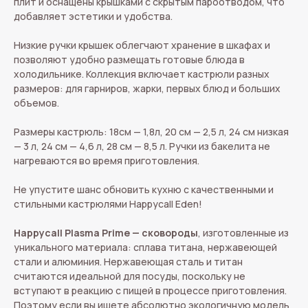
плит и оснащены крышками с скрытым пароотводом, что
добавляет эстетики и удобства.
Низкие ручки крышек облегчают хранение в шкафах и
позволяют удобно размещать готовые блюда в
холодильнике. Коллекция включает кастрюли разных
размеров: для гарниров, жарки, первых блюд и больших
объемов.
Размеры кастрюль: 18см — 1,8л, 20 см — 2,5 л, 24 см низкая
— 3 л, 24 см — 4,6 л, 28 см — 8,5 л. Ручки из бакелита не
нагреваются во время приготовления.
Не упустите шанс обновить кухню с качественными и
стильными кастрюлями Happycall Eden!
Happycall Plasma Prime — сковороды
, изготовленные из
уникального материала: сплава титана, нержавеющей
стали и алюминия. Нержавеющая сталь и титан
считаются идеальной для посуды, поскольку не
вступают в реакцию с пищей в процессе приготовления.
Поэтому если вы ищете абсолютно экологичную модель