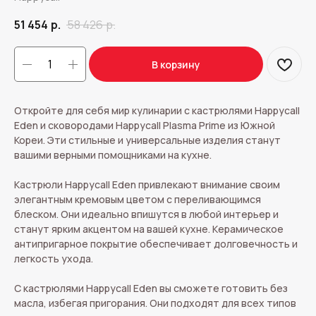
51 454
р.
58 426
р.
В корзину
Откройте для себя мир кулинарии с кастрюлями Happycall
Eden и сковородами Happycall Plasma Prime из Южной
Кореи. Эти стильные и универсальные изделия станут
вашими верными помощниками на кухне.
Кастрюли Happycall Eden привлекают внимание своим
элегантным кремовым цветом с переливающимся
блеском. Они идеально впишутся в любой интерьер и
станут ярким акцентом на вашей кухне. Керамическое
антипригарное покрытие обеспечивает долговечность и
легкость ухода.
С кастрюлями Happycall Eden вы сможете готовить без
масла, избегая пригорания. Они подходят для всех типов