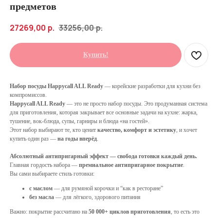
предметов
27269,00
р.
33256,00
р.
Купить!
Набор посуды Happycall ALL Ready
— корейские разработки для кухни без
компромиссов.
Happycall ALL Ready
— это не просто набор посуды. Это продуманная система
для приготовления, которая закрывает все основные задачи на кухне: жарка,
тушение, вок-блюда, супы, гарниры и блюда «на гостей».
Этот набор выбирают те, кто ценит
качество, комфорт и эстетику
, и хочет
купить один раз —
на годы вперёд
.
Абсолютный антипригарный эффект — свобода готовки каждый день.
Главная гордость набора —
премиальное антипригарное покрытие
.
Вы сами выбираете стиль готовки:
с маслом
— для румяной корочки и “как в ресторане”
без масла
— для лёгкого, здорового питания
Важно: покрытие рассчитано на
50 000+ циклов приготовления
, то есть это