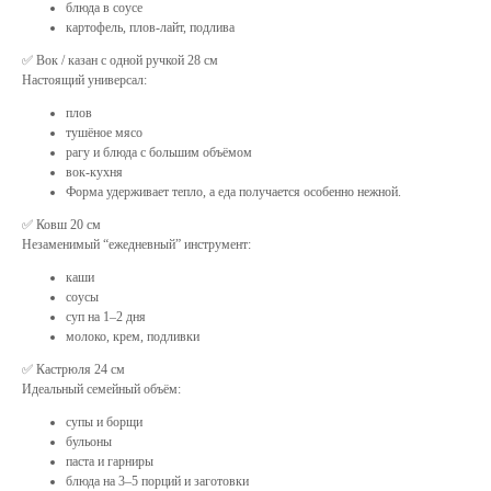
блюда в соусе
картофель, плов-лайт, подлива
✅ Вок / казан с одной ручкой 28 см
Настоящий универсал:
плов
тушёное мясо
рагу и блюда с большим объёмом
вок-кухня
Форма удерживает тепло, а еда получается особенно нежной.
✅ Ковш 20 см
Незаменимый “ежедневный” инструмент:
каши
соусы
суп на 1–2 дня
молоко, крем, подливки
✅ Кастрюля 24 см
Идеальный семейный объём:
супы и борщи
бульоны
паста и гарниры
блюда на 3–5 порций и заготовки