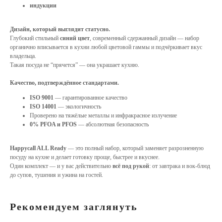
индукции
Дизайн, который выглядит статусно.
Глубокий стильный
синий цвет
, современный сдержанный дизайн — набор
органично вписывается в кухни любой цветовой гаммы и подчёркивает вкус
владельца.
Такая посуда не “прячется” — она украшает кухню.
Качество, подтверждённое стандартами.
ISO 9001
— гарантированное качество
ISO 14001
— экологичность
Проверено на тяжёлые металлы и инфракрасное излучение
0% PFOA и PFOS
— абсолютная безопасность
Happycall ALL Ready
— это полный набор, который заменяет разрозненную
посуду на кухне и делает готовку проще, быстрее и вкуснее.
Один комплект — и у вас действительно
всё под рукой
: от завтрака и вок-блюд
до супов, тушения и ужина на гостей.
Рекомендуем заглянуть