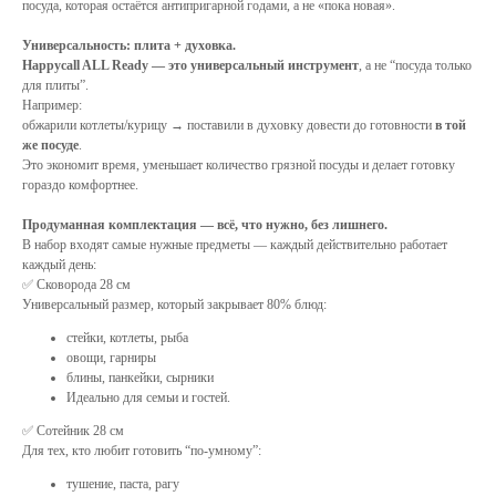
посуда, которая остаётся антипригарной годами, а не «пока новая».
Универсальность: плита + духовка.
Happycall ALL Ready — это универсальный инструмент
, а не “посуда только
для плиты”.
Например:
обжарили котлеты/курицу → поставили в духовку довести до готовности
в той
же посуде
.
Это экономит время, уменьшает количество грязной посуды и делает готовку
гораздо комфортнее.
Продуманная комплектация — всё, что нужно, без лишнего.
В набор входят самые нужные предметы — каждый действительно работает
каждый день:
✅ Сковорода 28 см
Универсальный размер, который закрывает 80% блюд:
стейки, котлеты, рыба
овощи, гарниры
блины, панкейки, сырники
Идеально для семьи и гостей.
✅ Сотейник 28 см
Для тех, кто любит готовить “по-умному”:
тушение, паста, рагу