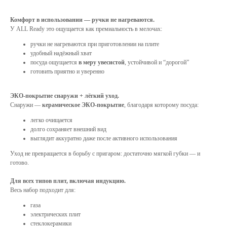
Комфорт в использовании — ручки не нагреваются.
У ALL Ready это ощущается как премиальность в мелочах:
ручки не нагреваются при приготовлении на плите
удобный надёжный хват
посуда ощущается
в меру увесистой
, устойчивой и “дорогой”
готовить приятно и уверенно
ЭКО-покрытие снаружи + лёгкий уход.
Снаружи —
керамическое ЭКО-покрытие
, благодаря которому посуда:
легко очищается
долго сохраняет внешний вид
выглядит аккуратно даже после активного использования
Уход не превращается в борьбу с пригаром: достаточно мягкой губки — и
готово.
Для всех типов плит, включая индукцию.
Весь набор подходит для:
газа
электрических плит
стеклокерамики