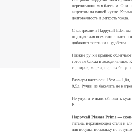
переливающимся блеском. Они ид
акцентом на вашей кухне. Керам
долговечность и легкость ухода.
С кастрюлями Happycall Eden вы 
подходят для всех типов плит и
добавляет эстетики и удобства.
Низкие ручки крышек облегчают 
готовые блюда в холодильнике. К
гарниров, жарки, первых блюд и
Размеры кастрюль: 18см — 1,8л,
8,5л. Ручки из бакелита не нагр
Не упустите шанс обновить кухн
Eden!
Happycall Plasma Prime — ско
титана, нержавеющей стали и ал
для посуды, поскольку не вступ