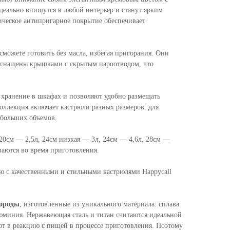
еально впишутся в любой интерьер и станут ярким
ическое антипригарное покрытие обеспечивает
сможете готовить без масла, избегая пригорания. Они
 оснащены крышками с скрытым пароотводом, что
хранение в шкафах и позволяют удобно размещать
оллекция включает кастрюли разных размеров: для
 больших объемов.
 20см — 2,5л, 24см низкая — 3л, 24см — 4,6л, 28см —
еваются во время приготовления.
ю с качественными и стильными кастрюлями Happycall
вороды
, изготовленные из уникального материала: сплава
юминия. Нержавеющая сталь и титан считаются идеальной
ают в реакцию с пищей в процессе приготовления. Поэтому