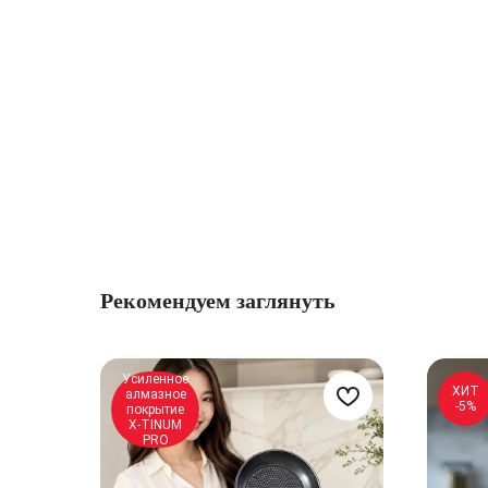
Рекомендуем заглянуть
Усиленное
ХИТ
алмазное
-5%
покрытие
X-TINUM
PRO