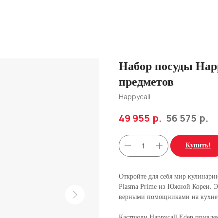
Набор посуды Happ
предметов
Happycall
р.
р.
49 955
56 575
Купить!
Откройте для себя мир кулинарии
Plasma Prime из Южной Кореи. Э
верными помощниками на кухне
Кастрюли Happycall Eden привл