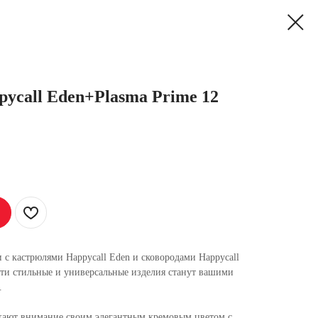
ycall Eden+Plasma Prime 12
 с кастрюлями Happycall Eden и сковородами Happycall
ти стильные и универсальные изделия станут вашими
.
екают внимание своим элегантным кремовым цветом с