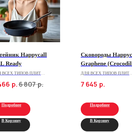
тейник Happycall
Сковороды Happyc
L Ready
Graphene (Crocodil
Я ВСЕХ ТИПОВ ПЛИТ
ДЛЯ ВСЕХ ТИПОВ ПЛИТ
466
р.
6 807
р.
7 645
р.
м
11-слойные с титановым
антипригарным покрытием
Подробнее
Подробнее
В Корзину
В Корзину