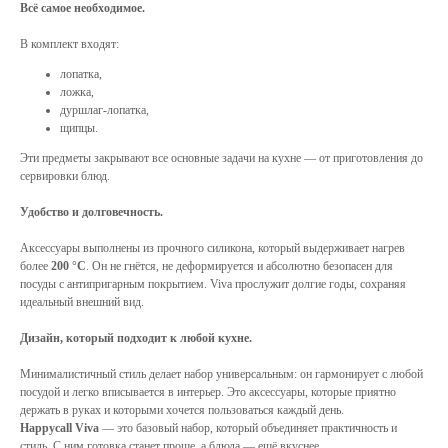
Всё самое необходимое.
В комплект входят:
лопатка,
ложка,
дуршлаг-лопатка,
щипцы.
Эти предметы закрывают все основные задачи на кухне — от приготовления до
сервировки блюд.
Удобство и долговечность.
Аксессуары выполнены из прочного силикона, который выдерживает нагрев
более
200 °C
. Он не гнётся, не деформируется и абсолютно безопасен для
посуды с антипригарным покрытием. Viva прослужит долгие годы, сохраняя
идеальный внешний вид.
Дизайн, который подходит к любой кухне.
Минималистичный стиль делает набор универсальным: он гармонирует с любой
посудой и легко вписывается в интерьер. Это аксессуары, которые приятно
держать в руках и которыми хочется пользоваться каждый день.
Happycall Viva
— это базовый набор, который объединяет практичность и
стиль. С ним готовка станет проще, а блюда — ещё вкуснее.