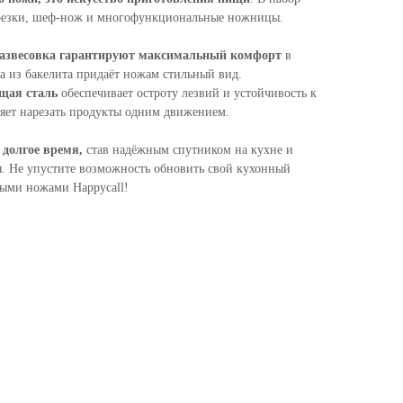
нарезки, шеф-нож и многофункциональные ножницы.
развесовка гарантируют максимальный комфорт
в
а из бакелита придаёт ножам стильный вид.
щая сталь
обеспечивает остроту лезвий и устойчивость к
ляет нарезать продукты одним движением.
 долгое время,
став надёжным спутником на кухне и
я. Не упустите возможность обновить свой кухонный
ными ножами Happycall!