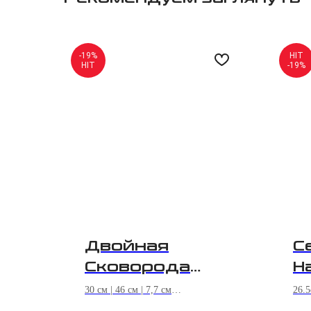
-19%
HIT
HIT
-19%
Двойная
С
Сковорода
H
Гриль
30 см | 46 см | 7,7 см
26.5
Happycall