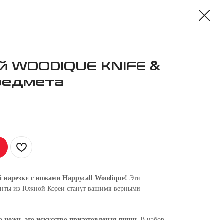
й WOODIQUE KNIFE &
предмета
й нарезки с ножами Happycall Woodique!
Эти
енты из Южной Кореи станут вашими верными
о ножи, это искусство приготовления пищи
. В набор