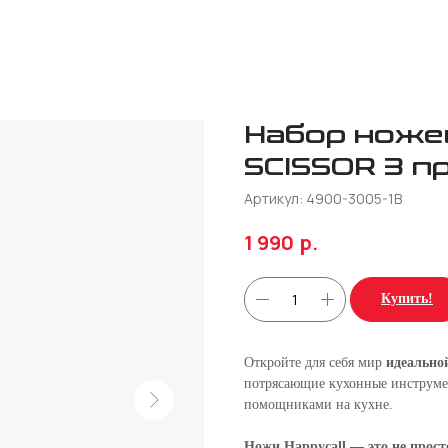
Набор ноже
SCISSOR 3 
Артикул:
4900-3005-1B
р.
1 990
Купить!
Откройте для себя мир
идеально
потрясающие кухонные инструм
помощниками на кухне.
Ножи Happycall — это не прост