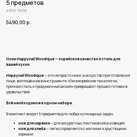
5 предметов
4900-3006
5490,00
р.
В корзину
Ножи Happycall Woodique — корейское качество и стиль для
вашей кухни.
Happycall Woodique
— это не просто ножи, а искусство приготовления
пищи, воплощённое в инструменте. Южнокорейские технологии,
прочная сталь и продуманный дизайн превращают процесс готовки в
удовольствие.
Всё необходимое в одном наборе.
В комплект входят 5 предметов для любых кулинарных задач:
нож для нарезки
— для аккуратных ломтиков мяса и овощей;
нож для хлеба
— легко справляется с мягкими и хрустящими
корками;