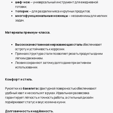
шеф-нож
— универсальный инструмент для ежедневной
готовки;
топорик
— для разделки мяса и крупных продуктов;
многофункциональные ножницы
— незаменимы для мелких
задач.
Материалы премиум-класса.
Высококачественная нержавеющая сталь
обеспечивает
остроту и устойчивость к коррозии.
Прочная структура стали позволяет резать продукты одним
лёгким движением.
Лезвия сохраняют заточку долго даже при активном
использовании.
Комфорт и стиль.
Рукоятки из
бакелита
с фактурной поверхностью обеспечивают
удобный хват и не скользят в руках. Идеальная развесовка
гарантирует лёгкость и точность работы, а стильный дизайн
подчёркивает статус и вкус хозяина кухни.
Долговечность и надёжность.