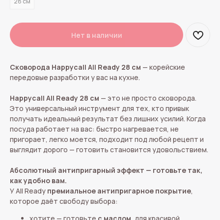
28 см
Нет в наличии
Сковорода Happycall All Ready 28 см
— корейские
передовые разработки у вас на кухне.
Happycall All Ready 28 см
— это не просто сковорода.
Это универсальный инструмент для тех, кто привык
получать идеальный результат без лишних усилий. Когда
посуда работает на вас: быстро нагревается, не
пригорает, легко моется, подходит под любой рецепт и
выглядит дорого — готовить становится удовольствием.
Абсолютный антипригарный эффект
— готовьте так,
как удобно вам.
У All Ready
премиальное антипригарное покрытие
,
которое даёт свободу выбора:
хотите — готовьте
с маслом
, для красивой