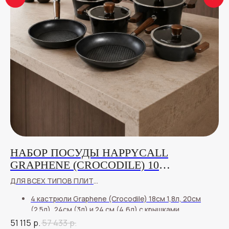
НАБОР ПОСУДЫ HAPPYCALL
Н
GRAPHENE (CROCODILE) 10
П
ПРЕДМЕТОВ
ДЛЯ ВСЕХ ТИПОВ ПЛИТ
ДЛ
4 кастрюли Graphene (Crocodile) 18см 1,8л, 20см
(2.5л), 24см (3л) и 24 см (4,6л) с крышками
сковороды Graphene (Crocodile) 24см и 28см
51 115
р.
57 433
р.
24