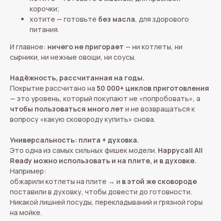
корочки;
хотите — готовьте
без масла
, для здорового
питания.
И главное:
ничего не пригорает
— ни котлеты, ни
сырники, ни нежные овощи, ни соусы.
Надёжность, рассчитанная на годы.
Покрытие рассчитано на
50 000+ циклов приготовления
— это уровень, который покупают не «попробовать», а
чтобы пользоваться много лет
и не возвращаться к
вопросу «какую сковороду купить» снова.
Универсальность: плита + духовка.
Это одна из самых сильных фишек модели.
Happycall All
Ready можно использовать и на плите, и в духовке.
Например:
обжарили котлеты на плите → и
в этой же сковороде
поставили в духовку, чтобы довести до готовности.
Никакой лишней посуды, перекладываний и грязной горы
на мойке.