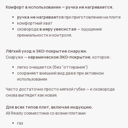
Комфорт в использовании — ручка не нагревается.
ручка не нагревается
при приготовлении на плите
комфортный хват
сковорода
в меру увесистая
— ощущение
премиальности и контроля.
Лёгкий уход и ЭКО-покрытие снаружи.
Снаружи —
керамическое ЭКО-покрытие
, которое:
легко очищается (без “оттирания”)
сохраняет внешний вид даже при активном
использовании
Часто достаточно просто мягкой губки — и сковорода
снова выглядит как новая.
Для всех типов плит, включая индукцию.
All Ready совместима со всеми плитами:
газ