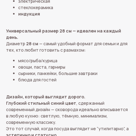
электрическая
стеклокерамика
индукция
Универсальный размер 28 см — идеален на каждый
день.
Диаметр
28 см
— самый удобный формат для семьи и для
тех, кто любит готовить с размахом:
мясо/рыба/курица
овощи, паста, гарниры
сырники, панкейки, большие завтраки
блюда для гостей
Дизайн, который выглядит дорого.
Глубокий стильный синий цвет
, сдержанный
современный дизайн — сковорода идеально вписывается
в любую кухню: светлую, тёмную, минимализм,
современную классику.
Это тот случай, когда посуда выглядит не “утилитарно”, а
эстетично и статусно
.