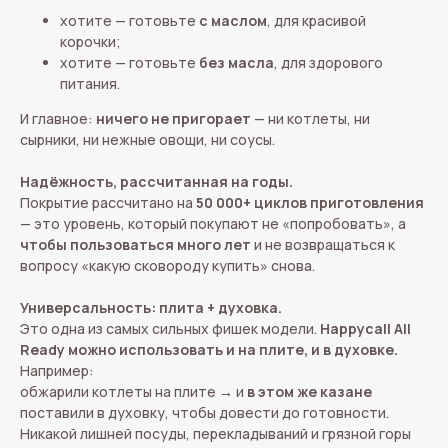
хотите — готовьте
с маслом
, для красивой
корочки;
хотите — готовьте
без масла
, для здорового
питания.
И главное:
ничего не пригорает
— ни котлеты, ни
сырники, ни нежные овощи, ни соусы.
Надёжность, рассчитанная на годы.
Покрытие рассчитано на
50 000+ циклов приготовления
— это уровень, который покупают не «попробовать», а
чтобы пользоваться много лет
и не возвращаться к
вопросу «какую сковороду купить» снова.
Универсальность: плита + духовка.
Это одна из самых сильных фишек модели.
Happycall All
Ready можно использовать и на плите, и в духовке.
Например:
обжарили котлеты на плите → и
в этом же казане
поставили в духовку, чтобы довести до готовности.
Никакой лишней посуды, перекладываний и грязной горы