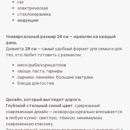
газ
электрическая
стеклокерамика
индукция
Универсальный размер 28 см — идеален на каждый
день.
Диаметр
28 см
— самый удобный формат для семьи и для
тех, кто любит готовить с размахом:
мясо/рыба/курица/плов
овощи, паста, гарниры
сырники, панкейки, большие завтраки
блюда для гостей
Дизайн, который выглядит дорого.
Глубокий стильный синий цвет
, сдержанный
современный дизайн — сковорода идеально вписывается
в любую кухню: светлую, тёмную, минимализм,
современную классику.
Это тот случай, когда посуда выглядит не “утилитарно”, а