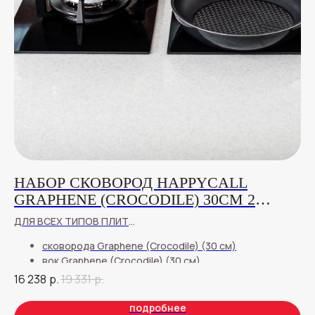
НАБОР СКОВОРОД HAPPYCALL
Н
GRAPHENE (CROCODILE) 30СМ 2
П
ПРЕДМЕТА
ДЛЯ ВСЕХ ТИПОВ ПЛИТ
Ск
Ка
13
сковорода Graphene (Crocodile) (30 см)
Те
вок Graphene (Crocodile) (30 см)
16 238
р.
19 331
р.
подробнее