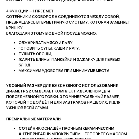
4 ФУНКЦИИ — 1 ПРЕДМЕТ
СОТЕЙНИК И СКОВОРОДА СОЕДИНЯЮТСЯ МЕЖДУ СОБОЙ,
ПРЕВРАЩАЯСЬ В ГЕРМЕТИЧНУЮ СИСТЕМУ, КОТОРАЯ ЗАМЕНЯЕТ
КРЫШКУ.
БЛАГОДАРЯ ЭТОМУ В ОДНОЙ ПОСУДЕ МОЖНО:
ОБЖАРИВАТЬ МЯСО И РЫБУ,
ГОТОВИТЬ СУПЫ, КАШИ И РАГУ,
ТУШИТЬ ОВОЩИ,
ЖАРИТЬ БЛИНЫ, ПАНКЕЙКИ И ЗАЖАРКУ ДЛЯ ПЕРВЫХ
БЛЮД.
МАКСИМУМ УДОБСТВА ПРИ МИНИМУМЕ МЕСТА.
УДОБНЫЙ РАЗМЕР ДЛЯ ЕЖЕДНЕВНОГО ИСПОЛЬЗОВАНИЯ
ДИАМЕТР
22 СМ
ДЕЛАЕТ КОМПЛЕКТ ИДЕАЛЬНЫМ ДЛЯ
ПОВСЕДНЕВНОЙ ГОТОВКИ. ЭТО УНИВЕРСАЛЬНЫЙ РАЗМЕР,
КОТОРЫЙ ПОДОЙДЁТ И ДЛЯ ЗАВТРАКОВ НА ДВОИХ, И ДЛЯ
УЖИНОВ ВСЕЙ СЕМЬИ.
ПРЕМИАЛЬНЫЕ МАТЕРИАЛЫ
СОТЕЙНИК
ОСНАЩЁН ПРОЧНЫМ
КЕРАМИЧЕСКИМ
АНТИПРИГАРНЫМ ПОКРЫТИЕМ
— ГОТОВЬТЕ С МАСЛОМ