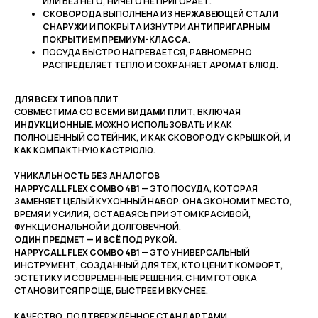
ИЛИ БЕЗ НЕГО, НИЧЕГО НЕ ПРИГОРАЕТ.
СКОВОРОДА
ВЫПОЛНЕНА ИЗ
НЕРЖАВЕЮЩЕЙ СТАЛИ
СНАРУЖИ
И ПОКРЫТА ИЗНУТРИ
АНТИПРИГАРНЫМ
ПОКРЫТИЕМ ПРЕМИУМ-КЛАССА
.
ПОСУДА БЫСТРО НАГРЕВАЕТСЯ, РАВНОМЕРНО
РАСПРЕДЕЛЯЕТ ТЕПЛО И СОХРАНЯЕТ АРОМАТ БЛЮД.
ДЛЯ ВСЕХ ТИПОВ ПЛИТ
СОВМЕСТИМА СО
ВСЕМИ ВИДАМИ ПЛИТ
, ВКЛЮЧАЯ
ИНДУКЦИОННЫЕ
. МОЖНО ИСПОЛЬЗОВАТЬ И КАК
ПОЛНОЦЕННЫЙ СОТЕЙНИК, И КАК СКОВОРОДУ С КРЫШКОЙ, И
КАК КОМПАКТНУЮ КАСТРЮЛЮ.
УНИКАЛЬНОСТЬ БЕЗ АНАЛОГОВ
HAPPYCALL FLEX COMBO 4В1
— ЭТО ПОСУДА, КОТОРАЯ
ЗАМЕНЯЕТ ЦЕЛЫЙ КУХОННЫЙ НАБОР. ОНА ЭКОНОМИТ МЕСТО,
ВРЕМЯ И УСИЛИЯ, ОСТАВАЯСЬ ПРИ ЭТОМ КРАСИВОЙ,
ФУНКЦИОНАЛЬНОЙ И ДОЛГОВЕЧНОЙ.
ОДИН ПРЕДМЕТ — И ВСЁ ПОД РУКОЙ.
HAPPYCALL FLEX COMBO 4В1
— ЭТО УНИВЕРСАЛЬНЫЙ
ИНСТРУМЕНТ, СОЗДАННЫЙ ДЛЯ ТЕХ, КТО ЦЕНИТ КОМФОРТ,
ЭСТЕТИКУ И СОВРЕМЕННЫЕ РЕШЕНИЯ. С НИМ ГОТОВКА
СТАНОВИТСЯ ПРОЩЕ, БЫСТРЕЕ И ВКУСНЕЕ.
КАЧЕСТВО, ПОДТВЕРЖДЁННОЕ СТАНДАРТАМИ