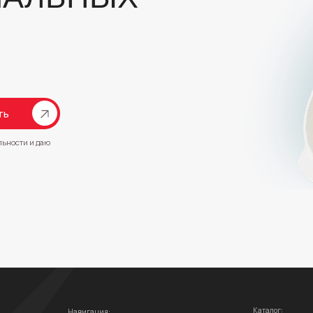
Каталог:
Навигация:
Двойный сковороды
Главная
Специальные предложения
Сковороды
Каталог
Кастрюли
О компании
Аксессуары, крышки
Отзывы
Выгодные комплекты
Как оформить заказ
Ножи и разделочные доски
Доставка
Новинки
Гарантия
Хиты продаж
Рассрочка
Дистрибьюторам