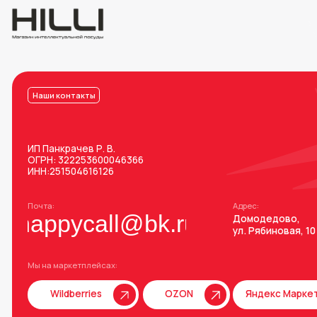
Наши контакты
ИП Панкрачев Р. В.
ОГРН: 322253600046366
ИНН:251504616126
Почта:
Адрес:
happycall@bk.ru
Домодедово,
ул. Рябиновая, 10
Мы на маркетплейсах:
Wildberries
OZON
Яндекс Маркет
Мессенджеры и соц. сети: