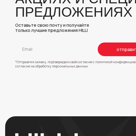
согласие на обработку персональных данных
ИП Панкрачев Р. В.
ОГРН: 322253600046366
ИНН: 251504616126
Адрес:
Домодедово,
ул. Рябиновая, 10