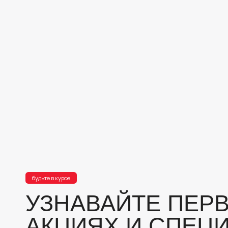
будьте в курсе
УЗНАВАЙТЕ ПЕРВЫ
АКЦИЯХ И СПЕЦИА
ПРЕДЛОЖЕНИЯХ
Оставьте свою почту и получайте
только лучшие предложения HILLI
отправить
*Отправляя заявку, подтверждаю своё согласие с политикой конфиденциальности и