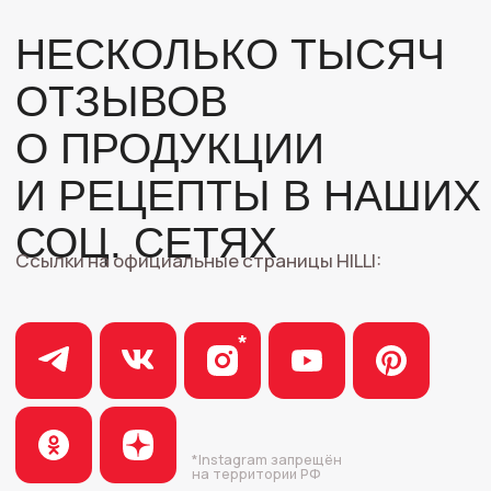
Адрес:
ИП Панкрачев Р. В.
Домодедово,
ОГРН: 322253600046366
ул. Рябиновая, 10
ИНН: 251504616126
Мы на маркетплейсах:
Wildberries
OZON
Яндекс Маркет
Навигация:
Каталог:
Главная
Двойный сковороды
Специальные предложения
Сковороды
Каталог
Кастрюли
О компании
Аксессуары, крышки
Отзывы
Выгодные комплекты
Как оформить заказ
Ножи и разделочные доски