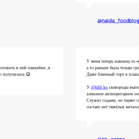
@naida_foodblo
У меня теперь наконец-то е
отовить в ней панкейки ,я
а то раньше была только гр
но получилось 😋
Даже блинный торт в план
⠀
У
@hilli.ko
сковороды выпо
алмазное антипригарное по
Служит годами, не теряет 
составе нет тяжёлых металл