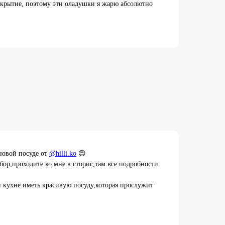
крытие, поэтому эти оладушки я жарю абсолютно
новой посуде от
@hilli.ko
😍
абор,проходите ко мне в сторис,там все подробности
й кухне иметь красивую посуду,которая прослужит