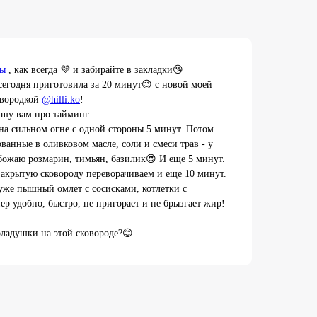
ты
, как всегда 💜 и забирайте в закладки😘
сегодня приготовила за 20 минут😉 с новой моей
овородкой
@hilli.ko
!
ишу вам про тайминг.
а сильном огне с одной стороны 5 минут. Потом
ванные в оливковом масле, соли и смеси трав - у
божаю розмарин, тимьян, базилик😍 И еще 5 минут.
акрытую сковороду переворачиваем и еще 10 минут.
 уже пышный омлет с сосисками, котлетки с
ер удобно, быстро, не пригорает и не брызгает жир!
оладушки на этой сковороде?😊