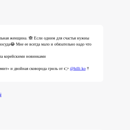
льная женщина. 🙈 Если одним для счастья нужны
осуда😂 Мне ее всегда мало и обязательно надо что
ла корейскими новинками
мит» и двойная сковорода гриль от 👉
@hilli.ko
‼️
i