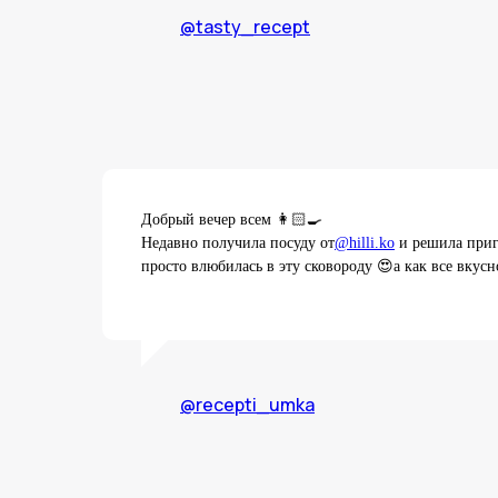
@tasty_recept
Добрый вечер всем 👩🏻🍳
Недавно получила посуду от
@hilli.ko
и решила приг
просто влюбилась в эту сковороду 😍а как все вкус
@recepti_umka