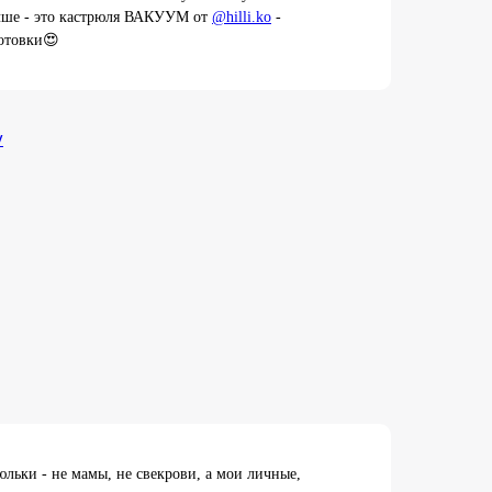
учше - это кастрюля ВАКУУМ от
@hilli.ko
-
готовки😍
y
льки - не мамы, не свекрови, а мои личные,