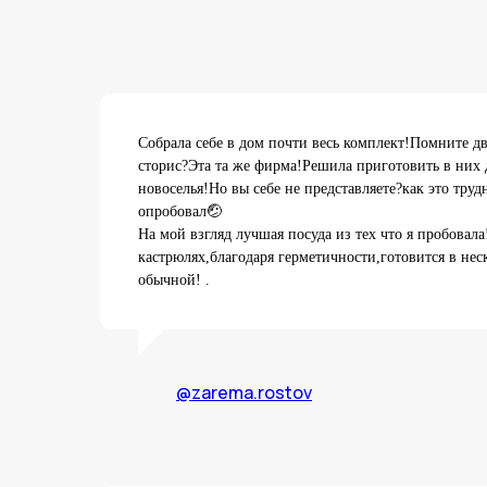
Собрала себе в дом почти весь комплект!Помните д
сторис?Эта та же фирма!Решила приготовить в них 
новоселья!Но вы себе не представляете?как это трудн
опробовал🤕
На мой взгляд лучшая посуда из тех что я пробовала
кастрюлях,благодаря герметичности,готовится в неск
обычной! .
@zarema.rostov