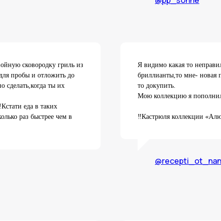
@pp_sonne
войную сковородку гриль из
Я видимо какая то неправи
для пробы и отложить до
бриллианты,то мне- новая п
о сделать,когда ты их
то докупить.
Мою коллекцию я пополни
!Кстати еда в таких
⠀
олько раз быстрее чем в
‼️Кастрюля коллекции «Алю
@recepti_ot_nan