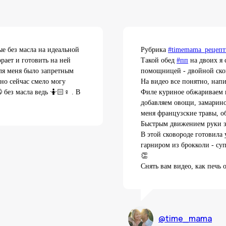
е без масла на идеальной
Рубрика
#timemama_рецеп
рает и готовить на ней
Такой обед
#пп
на двоих я 
ля меня было запретным
помощницей - двойной ск
но сейчас смело могу
На видео все понятно, нап
без масла ведь 🤷🏻♀️ . В
Филе куриное обжариваем н
добавляем овощи, замарино
меня французские травы, о
Быстрым движением руки з
В этой сковороде готовила
гарниром из брокколи - суп
👏
Снять вам видео, как печь 
@time_mama