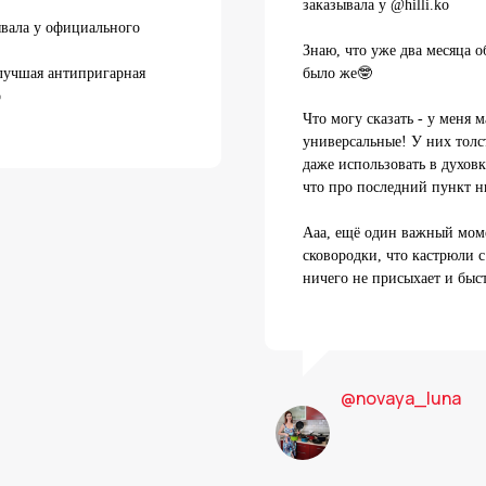
заказывала у @hilli.ko
ывала у официального
Знаю, что уже два месяца о
 лучшая антипригарная
было же🤓

Что могу сказать - у меня 
универсальные! У них толс
даже использовать в духовке
что про последний пункт н
Ааа, ещё один важный моме
сковородки, что кастрюли 
ничего не присыхает и быс
@novaya_luna