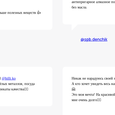
антипригарное алмазное по
без масла.
ольше полезных веществ 👍
@spb.denchik
ll
@hilli.ko
Никак не нарадуюсь своей 
ёлых металлов, посуда
А кто хочет увидеть весь н
икаты качества☝🏼
🤗
Это моя мечта! На красиво
мне очень долго👍🏻