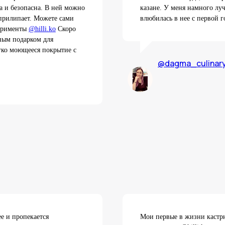
а и безопасна. В ней можно
казане. У меня намного л
 прилипает. Можете сами
влюбилась в нее с первой 
перименты
@hilli.ko
Скоро
ным подарком для
гко моющееся покрытие с
@dagma_culinar
е и пропекается
Мои первые в жизни кастрю