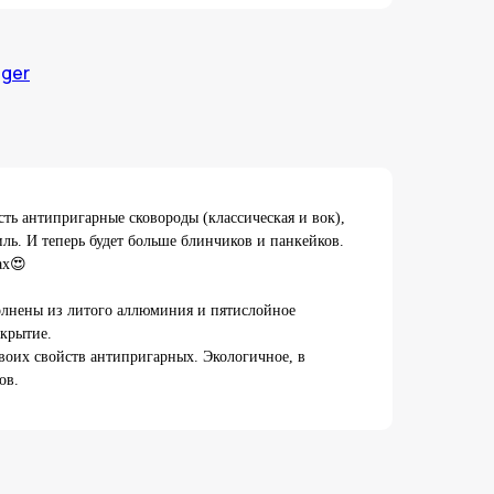
gger
сть антипригарные сковороды (классическая и вок),
иль. И теперь будет больше блинчиков и панкейков.
ах😍
лнены из литого аллюминия и пятислойное
крытие.
своих свойств антипригарных. Экологичное, в
ов.