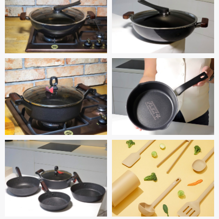
Навигация:
Каталог:
Главная
Двойный сковороды
Специальные предложения
Сковороды
Каталог
Кастрюли
О компании
Аксессуары, крышки
Отзывы
Выгодные комплекты
Как оформить заказ
Ножи и разделочные доски
Доставка
Новинки
Гарантия
Хиты продаж
Рассрочка
Дистрибьюторам
Документы:
Политика
конфиденциальности
Пользовательское
соглашение
Мессенджеры и соц. сети:
*