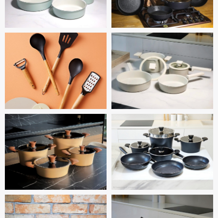
Адрес:
ИП Панкрачев Р. В.
Домодедово,
ОГРН: 322253600046366
ул. Рябиновая, 10
ИНН: 251504616126
Мы на маркетплейсах:
Wildberries
OZON
Яндекс Маркет